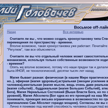
Восьмое оff-лай
Назад
Все интервью
Считаете ли вы , что можно создать хроноустановку типа Ст
перемещения по пространству - времени.
Вполне возможно, такая хроноустановка уже работает. Почитайте
"Регулюм", там все объясняется.
Считаете ли вы что отдельный человек может самостоятельн
механизмов, используя только собственные возможности ходи
- времени?
Опять же вполне возможно, потому что наши предки так и делали,
была ИНОЙ, не технологической, десятки тысяч лет назад.
Магия бывает разная: физическая (в нашем Мире практическ
но..), эфирная (магия здоровья),астральная (эмоции усиление
человека),ментальная (магия мысли, вещь очень даже реальная
(магия событий) , буддхиальная (магия Больших Событий), атм
Бога), Магия Нереальных Состояний (Выше Власти Бога, но по с
уровней), Магия Абсолюта (Бог одна из его проекций на наш Ми
понимаете, проекция весьма ограничена в возможностях по ср
оригиналомю Сам Абсолют гораздо мощнее). Согласны ли вы с
Лично я понимаю под магией способность человека (существа) во