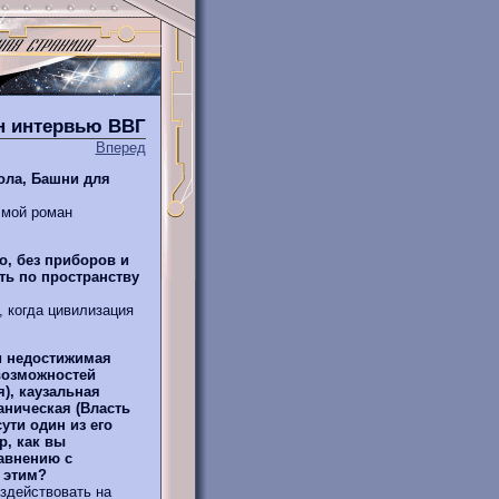
н интервью ВВГ
Вперед
вола, Башни для
 мой роман
о, без приборов и
ть по пространству
 когда цивилизация
и недостижимая
 возможностей
), каузальная
аническая (Власть
ути один из его
р, как вы
авнению с
 этим?
здействовать на