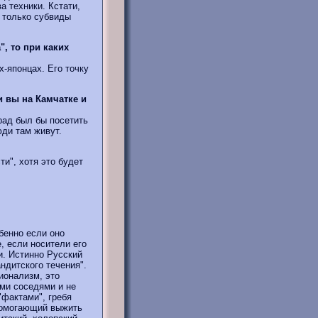
 техники. Кстати,
 только субвиды
, то при каких
-японцах. Его точку
 вы на Камчатке и
рад был бы посетить
ди там живут.
и", хотя это будет
бенно если оно
 если носители его
и. Истинно Русский
ндитского течения".
ионализм, это
ми соседями и не
"фактами", гребя
 помогающий выжить