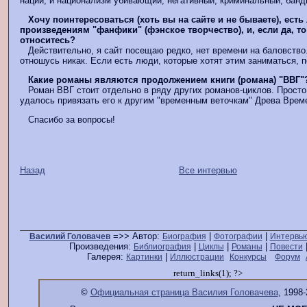
нации, и национализм убивающий, негативный, криминальный, банди
Хочу поинтересоваться (хоть вы на сайте и не бываете), есть
произведениям "фанфики" (фэнское творчество), и, если да, то
относитесь?
Действительно, я сайт посещаю редко, нет времени на баловство
отношусь никак. Если есть люди, которые хотят этим заниматься, п
Какие романы являются продолжением книги (романа) "ВВГ"
Роман ВВГ стоит отдельно в ряду других романов-циклов. Просто
удалось привязать его к другим "временным веточкам" Древа Време
Спасибо за вопросы!
Назад
Все интервью
=>> Автор:
|
|
Василий Головачев
Биография
Фотографии
Интервь
Произведения:
|
|
|
Библиография
Циклы
Романы
Повести
Галерея:
|
Картинки
Иллюстрации
Конкурсы
Форум
return_links(1); ?>
©
Официальная страница Василия Головачева
, 1998-