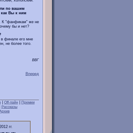
тский, холопский.
 ли по вашим
 как Вы к ним
. К "фанфикам" же не
очему бы и нет?
?
 в финале его мне
н, не более того.
ВВГ
Вперед
|
|
ю
Off-лайн
Премии
|
Рассказы
Архив
2012 гг.