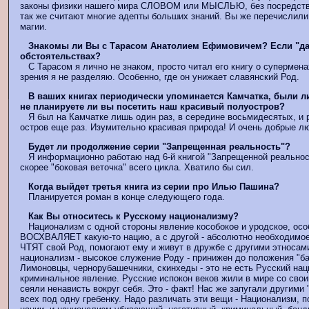
законы физики нашего мира СЛОВОМ или МЫСЛЬЮ, без посредства
так же считают многие адепты больших знаний. Вы же перечислили
магии.
Знакомы ли Вы с Тарасом Анатолием Ефимовичем? Если "да"
обстоятельствах?
С Тарасом я лично не знаком, просто читал его книгу о суперменах
зрения я не разделяю. Особенно, где он унижает славянский Род.
В ваших книгах периодически упоминается Камчатка, были ли
не планируете ли вы посетить наш красивый полуостров?
Я был на Камчатке лишь один раз, в середине восьмидесятых, и 
остров еще раз. Изумительно красивая природа! И очень добрые лю
Будет ли продолжение серии "Запрещенная реальность"?
Я информационно работаю над 6-й книгой "Запрещенной реальност
скорее "боковая веточка" всего цикла. Хватило бы сил.
Когда выйдет третья книга из серии про Илью Пашина?
Планируется роман в конце следующего года.
Как Вы относитесь к Русскому национализму?
Национализм с одной стороны явление кособокое и уродское, осо
ВОСХВАЛЯЕТ какую-то нацию, а с другой - абсолютно необходимое,
ЧТЯТ свой Род, помогают ему и живут в дружбе с другими этносам
национализм - высокое служение Роду - принижен до положения "ба
Лимоновцы, чернорубашечники, скинхеды - это не есть Русский нац
криминальное явление. Русские испокон веков жили в мире со свои
сеяли ненависть вокруг себя. Это - факт! Нас же запугали другими 
всех под одну гребенку. Надо различать эти вещи - Национализм,