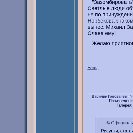
"Зазомбировать" 
Светлые люди объ
не по принуждени
Норбекова знаком,
вынес. Михаил За
Слава ему!
Желаю приятного
Назад
=>
Василий Головачев
Произведени
Галерея
©
Официальн
Рисунки, стать