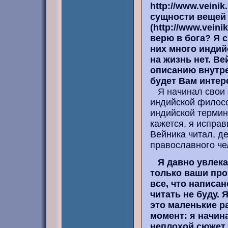
http://www.veini
сущности вещей 
(http://www.veini
верю в бога? Я 
них много индий
на жизнь нет. В
описанию внутре
будет Вам интер
Я начинал свои э
индийской филосо
индийской термин
кажется, я исправ
Вейника читал, д
православного че
Я давно увлека
только ваши про
все, что написан
читать не буду. 
это маленькие р
момент: я начин
неплохой сюжет,