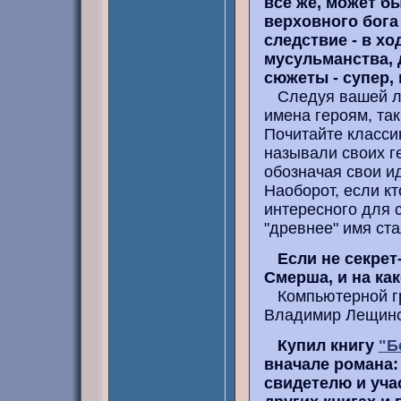
все же, может б
верховного бога
следствие - в хо
мусульманства, 
сюжеты - супер, 
Следуя вашей ло
имена героям, так
Почитайте класси
называли своих ге
обозначая свои ид
Наоборот, если кт
интересного для с
"древнее" имя ст
Если не секрет
Смерша, и на ка
Компьютерной гр
Владимир Лещинск
Купил книгу
"Б
вначале романа:
свидетелю и уча