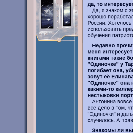
да, то интересуе
Да, я знаком с э
хорошо поработал
России. Хотелось
использовать пре
обучения патриот
Недавно прочи
меня интересует
книгами такие б
"Одиночке" у Та
погибает она, уб
зовут её Елинава
"Одиночке" она 
какими-то килле
нестыковки порт
Антонина вовсе н
все дело в том, ч
"Одиночки" и дат
случилось. А прав
Знакомы ли вы