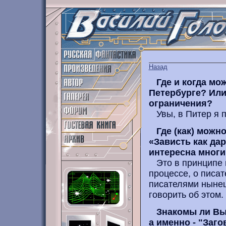
Назад
Где и когда мо
Петербурге? Или
ограничения?
Увы, в Питер я п
Где (как) можн
«Зависть как да
интересна многи
Это в принципе н
процессе, о писат
писателями нынеш
говорить об этом.
Знакомы ли Вы 
а именно - "Заго