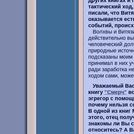
других книгах и
тактический ход
писали, что Вит
оказывается ест
событий, проис
Волхвы и Витязи,
действительно вы
человеческий дол
природные источн
подсказаны моим 
принимал в них уч
ради заработка не
ходом сами, может
Уважаемый Вас
книгу
"Смерч"
во
эгрегор с помощ
почему нельзя с
В одной из книг 
этого, отец полу
знакомы ли Вы с 
относитесь? А В