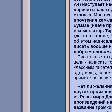
А4) наступает н
перечитываю то,
строчка. Мне все
прочтения кем-л
бумаге (иначе п
в компьютер. Тер
где-то в голове,
об этом написали
писать вообще н
добрым словом.
Писатель - это ц
цели - написать то
классным писателе
одну вещь, положи
примите решение
Нет ли желания
других произвед
из Розы мира Да
произведений на
название громко