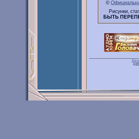
©
Официальна
Рисунки, ст
БЫТЬ ПЕРЕП
Оста
©20