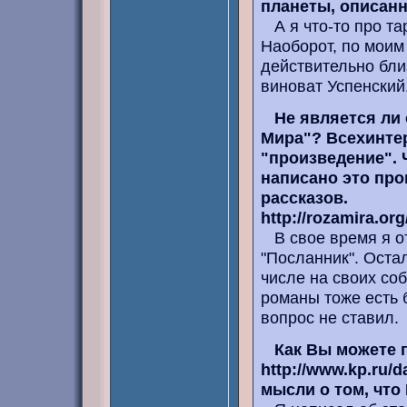
планеты, описанн
А я что-то про та
Наоборот, по моим
действительно бли
виноват Успенский
Не является ли
Мира"? Всехинте
"произведение". Ч
написано это про
рассказов.
http://rozamira.or
В свое время я от
"Посланник". Оста
числе на своих соб
романы тоже есть 
вопрос не ставил.
Как Вы можете 
http://www.kp.ru/d
мысли о том, что 