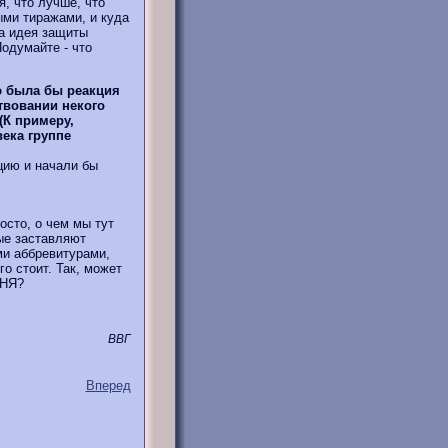
, что лучше, что
ми тиражами, и куда
на идея защиты
Подумайте - что
 была бы реакция
твовании некого
К примеру,
ека группе
ию и начали бы
осто, о чем мы тут
ые заставляют
ми аббревитурами,
о стоит. Так, может
ВНЯ?
ВВГ
Вперед