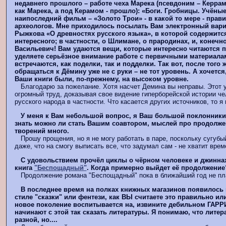
недавнего прошлого – работе чеха Марека (псевдоним – Керрам;
как Марека, а под Керамом - прошло): «Боги. Гробницы. Учёные
наипоследний фильм – «Золото Трои» - в какой то мере - прав
археологов. Мне приходилось посылать Вам электронный вариа
Рыжкова «О древностях русского языка», в которой содержитс
интересного; в частности, о Шлимане, о прародинах, и, конечно
Васильевич! Вам удаются вещи, которые интересно читаются п
уделяете серьёзное внимание работе с первичными материала
встречаются, как поделки, так и подделки. Так вот, после того 
обращаться к Дёмину уже не с руки – не тот уровень. А хочется
Ваши книги были, по-прежнему, на высоком уровне.
Благодарю за пожелание. Хотя насчет Демина вы неправы. Этот 
огромный труд, доказывая свое видение гиперборейской истории че
русского народа в частности. Что касается других источников, то я 
У меня к Вам небольшой вопрос, я Ваш большой поклонники
знать можно ли стать Вашим соавтором, мыслей про продолж
творений много.
Прошу прощения, но я не могу работать в паре, поскольку сугубы
даже, что на смогу выписать все, что задумал сам - не хватит врем
С удовольствием прочёл циклы о чёрном человеке и джинна
книга
"Беспощадный"
. Когда примерно выйдет её продолжение
Продолжение романа "Беспощадный" пока в ближайший год не пл
В последнее время на полках книжных магазинов появилось 
стиле "сказки" или фентези, как ВЫ считаете это правильно ил
новое поколение воспитывается на, извините дебильном ГАРР
начинают с этой так сказать литературы. Я понимаю, что лите
разной, но....