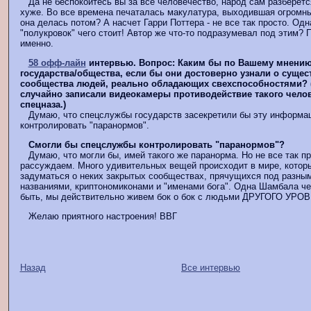
Да не беспокойтесь вы за все человечество, народ сам разберется
хуже. Во все времена печаталась макулатура, выходившая огромны
она делась потом? А насчет Гарри Поттера - не все так просто. Од
"полукровок" чего стоит! Автор же что-то подразумевал под этим? 
именно.
58 офф-лайн
интервью. Вопрос: Каким бы по Вашему мнению
государства/общества, если бы они достоверно узнали о сущес
сообщества людей, реально обладающих свехспособностями? (
случайно записали видеокамеры противодействие такого челов
спецназа.)
Думаю, что спецслужбы государств засекретили бы эту информац
контролировать "паранормов".
Смогли бы спецслужбы контролировать "паранормов"?
Думаю, что могли бы, имей такого же паранорма. Но не все так пр
рассуждаем. Много удивительных вещей происходит в мире, котор
задуматься о неких закрытых сообществах, прячущихся под разны
названиями, криптономиконами и "именами бога". Одна Шамбала чег
быть, мы действительно живем бок о бок с людьми ДРУГОГО УРО
Желаю приятного настроения! ВВГ
Назад
Все интервью