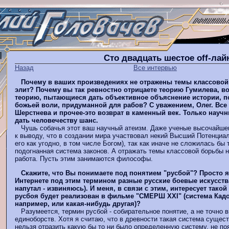
Сто двадцать шестое оff-ла
Назад
Все интервью
Почему в ваших произведениях не отражены темы классовой
элит? Почему вы так ревностно отрицаете теорию Гумилева, 
теорию, пытающиеся дать объективное объяснение истории, 
божьей воли, придуманной для рабов? С уважением, Олег. Вс
Шерстнева и прочее-это возврат в каменный век. Только науч
дать человечеству шанс.
Чушь собачья этот ваш научный атеизм. Даже ученые высочайшег
к выводу, что в создании мира участвовал некий Высший Потенциа
его как угодно, в том числе Богом), так как иначе не сложилась бы
подогнанная система законов. А отражать темы классовой борьбы 
работа. Пусть этим занимаются философы.
Скажите, что Вы понимаете под понятием "русбой"? Просто я
Интернете под этим термином разные русские боевые искусства
напутал - извиняюсь). И меня, в связи с этим, интересует такой
русбоя будет реализован в фильме "СМЕРШ XXI" (система Кад
например, или какая-нибудь другая)?
Разумеется, термин русбой - собирательное понятие, а не точно 
единоборств. Хотя я считаю, что в древности такая система сущес
нельзя отразить какую бы то ни было определенную систему, не по