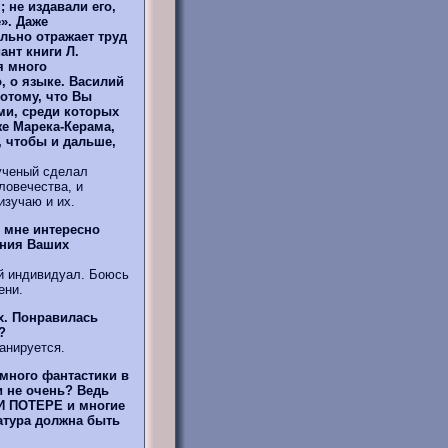
 не издавали его,
». Даже
ильно отражает труд
нт книги Л.
я много
, о языке. Василий
отому, что Вы
ми, среди которых
же Марека-Керама,
, чтобы и дальше,
ученый сделал
ловечества, и
изучаю и их.
 мне интересно
ения Ваших
й индивидуал. Боюсь
ени.
х. Понравилась
?
анируется.
много фантастики в
и не очень? Ведь
И ПОТЕРЕ и многие
ратура должна быть