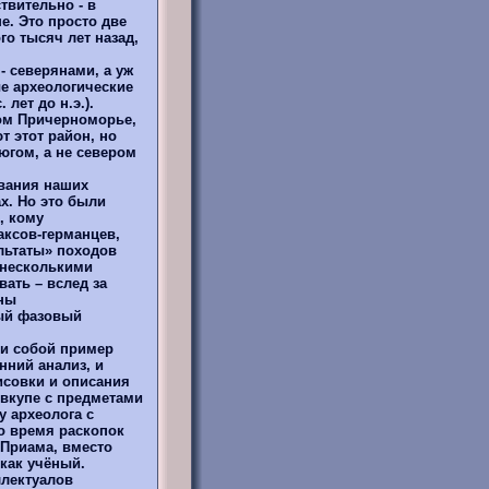
йствительно - в
е. Это просто две
о тысяч лет назад,
- северянами, а уж
е археологические
лет до н.э.).
ом Причерноморье,
 этот район, но
югом, а не севером
ывания наших
х. Но это были
, кому
аксов-германцев,
льтаты» походов
с несколькими
ать – вслед за
уны
тый фазовый
ли собой пример
нний анализ, и
исовки и описания
 вкупе с предметами
 археолога с
о время раскопок
м Приама, вместо
как учёный.
ллектуалов