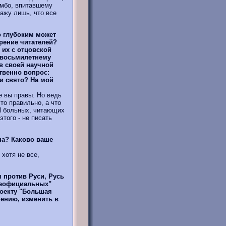
амбо, впитавшему
ажу лишь, что все
о глубоким может
рение читателей?
 их с отцовской
о восьмилетнему
 в своей научной
твенно вопрос:
ми свято? На мой
е вы правы. Но ведь
то правильно, а что
 И больных, читающих
того - не писать
на? Каково ваше
хотя не все,
 против Руси, Русь
"неофициальных"
роекту "Большая
нению, изменить в