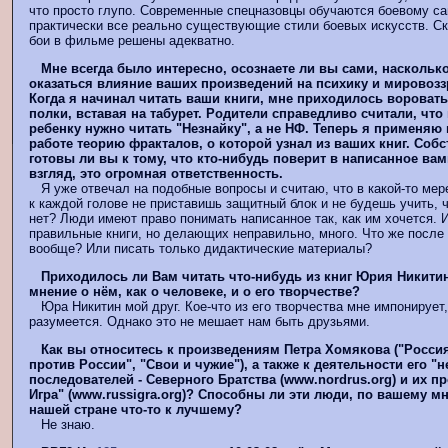
что просто глупо. Современные спецназовцы обучаются боевому с
практически все реально существующие стили боевых искусств. Ск
бои в фильме решены адекватно.
Мне всегда было интересно, осознаете ли вы сами, наскольк
оказаться влияние ваших произведений на психику и мировозз
Когда я начинал читать ваши книги, мне приходилось воровать
полки, вставая на табурет. Родители справедливо считали, чт
ребенку нужно читать "Незнайку", а не НФ. Теперь я применяю
работе теорию фракталов, о которой узнал из ваших книг. Собс
готовы ли вы к тому, что кто-нибудь поверит в написанное ва
взгляд, это огромная ответственность.
Я уже отвечал на подобные вопросы и считаю, что в какой-то мер
к каждой голове не приставишь защитный блок и не будешь учить, ч
нет? Люди имеют право понимать написанное так, как им хочется.
правильные книги, но делающих неправильно, много. Что же после э
вообще? Или писать только дидактические материалы?
Приходилось ли Вам читать что-нибудь из книг Юрия Никити
мнение о нём, как о человеке, и о его творчестве?
Юра Никитин мой друг. Кое-что из его творчества мне импонирует, 
разумеется. Однако это не мешает нам быть друзьями.
Как вы относитесь к произведениям Петра Хомякова ("Россия
против России", "Свои и чужие"), а также к деятельности его 
последователей - Северного Братства (www.nordrus.org) и их п
Игра" (www.russigra.org)? Способны ли эти люди, по вашему м
нашей стране что-то к лучшему?
Не знаю.