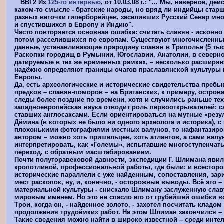
ВВГ2 Из
125-го интервью
, от 10.03.08 г.: "... Мы, наверное, де
каком-то смысле - братские народы, но вряд ли индийцы старш
разных веточки гиперборейцев, заселивших Русский Север мног
и спустившихся в Европу и Индию".
Часто повторяется основная ошибка: считать славян - исконно 
потом расселившихся по европам. Существуют многочисленны
данные, устанавливающие прародину славян в Триполье (5 тыс. 
Раскопки городищ в Румынии, Югославии, Анатолии, в северн
датируемые в тех же временных рамках, – несколько расширяют
надёжно определяют границы очагов праславянской культуры 
Европы.
Да, есть археологические и исторические свидетельства преб
предков – славян-поморов – на Британских, к примеру, острова
следы более поздние по времени, хотя и случились раньше тех
западноевропейская наука отводит роль первооткрывателей: с
ставших англосаксами. Если ориентироваться на мутные «резу
Дёмина (в которых не было ни одного археолога и историка), 
плохонькими фотографиями местных валунов, то нафантазиров
автором – можно хоть пришельцев, хоть атлантов, а сами вал
интерпретировать, как «Големы», испытавшие многоступенча
переход, с обратным масштабированием.
Почти полуторавековой давности, экспедиции Г. Шлимана яви
кропотливой, профессиональной работы, где были: и всесторо
исторические параллели с уже найденным, сопоставления, зар
мест раскопок, ну, и, конечно, - осторожные выводы. Всё это –
материальной культуры - снискало Шлиману заслуженную славу
мировым именем. Но это не спасло его от грубейшей ошибки в
Трои, когда он, - найденное золото, - захотел посчитать кладо
продолжения трудоёмких работ. На этом Шлиман закончился – 
Такие сведения можно найти в широко известной – среди инте