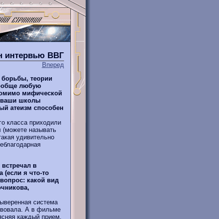
йн интервью ВВГ
Вперед
 борьбы, теории
вообще любую
помимо мифической
е ваши школы
ный атеизм способен
о класса приходили
л (можете называть
 такая удивительно
неблагодарная
 встречал в
 (если я что-то
 вопрос: какой вид
очникова,
выверенная система
твовала. А в фильме
ясняя каждый прием,