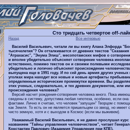
Сто тридцать четвертое оff-ла
Назад
Все интервью
Василий Васильевич, читали ли вы книгу Алана Элфорда "Бо
тысячелетия"? Он отталкивается от древних текстов "Сказания
"Атрахасис", "Энума Элиш", месопотамских мифов о сотворени
и вполне убедительно объясняет сотворение человека инопла
естественно, помимо текстов он и своими полевыми исследов
убедительно и логично объясняет происхождение человечества
выпущена еще в 1991 году. И по сей день армия других ученых
уголках мира находит все новые и новые артефакты пребыван
определенные исторические промежутки времени. Вы разделяе
этих ученых, следовательно, и тех древних документов, или и
происхождения человека?
Версий насчет рождения-сотворения человека много. Пока имеющ
сведены в систему, допустима любая гипотеза, особенно, если она
фактами. Лично я считаю, что человек "запущен" Творцом с помощ
как Земля. То есть он не является пришельцем со звезд, но имеет
чисто земную, хотя и с выходом в Космос (если мы выживем).
Уважаемый Василий Васильевич, я не давно прослушал курс
названием "Тайны управления человечеством", читает Генерал
Константин Павлович (Академия Управления при КПЕ).