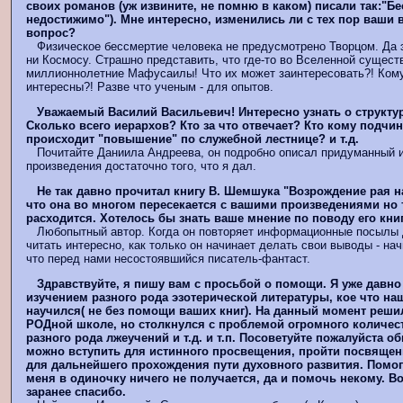
своих романов (уж извините, не помню в каком) писали так:"Б
недостижимо"). Мне интересно, изменились ли с тех пор ваши в
вопрос?
Физическое бессмертие человека не предусмотрено Творцом. Да э
ни Космосу. Страшно представить, что где-то во Вселенной сущес
миллионнолетние Мафусаилы! Что их может заинтересовать?! Кому
интересны?! Разве что ученым - для опытов.
Уважаемый Василий Васильевич! Интересно узнать о структур
Сколько всего иерархов? Кто за что отвечает? Кто кому подчин
происходит "повышение" по служебной лестнице? и т.д.
Почитайте Даниила Андреева, он подробно описал придуманный и
произведения достаточно того, что я дал.
Не так давно прочитал книгу В. Шемшука "Возрождение рая н
что она во многом пересекается с вашими произведениями но 
расходится. Хотелось бы знать ваше мнение по поводу его книг
Любопытный автор. Когда он повторяет информационные посылы д
читать интересно, как только он начинает делать свои выводы - на
что перед нами несостоявшийся писатель-фантаст.
Здравствуйте, я пишу вам с просьбой о помощи. Я уже давн
изучением разного рода эзотерической литературы, кое что на
научился( не без помощи ваших книг). На данный момент реши
РОДной школе, но столкнулся с проблемой огромного количес
разного рода лжеучений и т.д. и т.п. Посоветуйте пожалуйста о
можно вступить для истинного просвещения, пройти посвящен
для дальнейшего прохождения пути духовного развития. Помоги
меня в одиночку ничего не получается, да и помочь некому. Во
заранее спасибо.