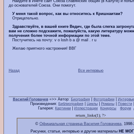
Найдите в Инете сайт Союза славянских общин (в Калуге) и попы
до основателей Союза. Они помогут.
У меня такой вопрос, как вы относитесь к Кришнаитам?
Отрицательно.
Здравствуйте, в вашей книге Ведич, где была слегка затронута
вам не сложно подскажите, пожалуйста, какую литературу можн
получения более точной информации по этой теме.
Постучитесь на почту: v o losh b a @ mail . r u
Желаю приятного настроения! ВВГ
Назад
Все интервью
=>> Автор:
|
|
Василий Головачев
Биография
Фотографии
Интервь
Произведения:
|
|
|
Библиография
Циклы
Романы
Повести
Галерея:
|
Картинки
Иллюстрации
Конкурсы
Форум
return_links(1); ?>
©
Официальная страница Василия Головачева
, 1998-
Рисунки, статьи, интервью и другие материалы
НЕ МОГ