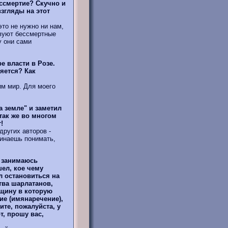
ессмертие? Скучно и
згляды на этот
то не нужно ни нам,
твуют бессмертные
 они сами
е власти в Розе.
яется? Как
м мир. Для моего
а земле" и заметил
так же во многом
!
ругих авторов -
чинаешь понимать,
о занимаюсь
шел, кое чему
л остановиться на
тва шарлатанов,
бщину в которую
ие (имянаречение),
те, пожалуйста, у
т, прошу вас,