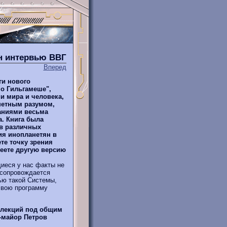
йн интервью ВВГ
Вперед
ги нового
 о Гильгамеше",
и мира и человека,
нетным разумом,
аниями весьма
. Книга была
 в различных
ия инопланетян в
те точку зрения
меете другую версию
иеся у нас факты не
 сопровождается
ью такой Системы,
 свою программу
 лекций под общим
-майор Петров