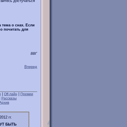
тайтесь достучаться
 тема о снах. Если
о почитать для
ВВГ
Вперед
|
|
ю
Off-лайн
Премии
|
Рассказы
Архив
2012 гг.
УТ БЫТЬ