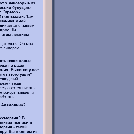
вот > некоторые из
оссии будущего,
, Эгрегор -
2 подтемами. Там
лышанная мной
ликается с вашим
прос: Не
к этим лекциям
тщательно. Он мне
ст лидерам
тать ваши новые
хожи на ваши
ания. Были ли у вас
ы от этого ушли?
изведений
ание - вещь
сегда хотел писать
це концов пришел и
аботать.
ы Адамовича?
ессмертия? В
витие техники в
ертия - такой
еру. Вы в одном из