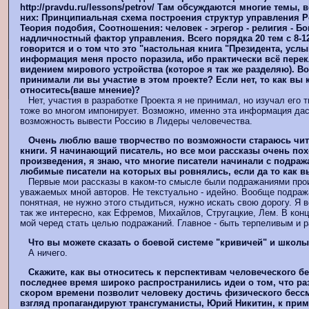
http://pravdu.ru/lessons/petrov/ Там обсуждаются многие темы, 
них: Принципиальная схема построения структур управления Р
Теория подобия, Соотношения: человек - эгрегор - религия - Бог
надличностный фактор управления. Всего порядка 20 тем с 8-1
говорится и о том что это "настольная книга "Президента, ус
информация меня просто поразила, ибо практически всё перек
видением мирового устройства (которое я так же разделяю). Во
принимали ли вы участие в этом проекте? Если нет, то как вы 
относитесь(ваше мнение)?
Нет, участия в разработке Проекта я не принимал, но изучал его 
тоже во многом импонирует. Возможно, именно эта информация да
возможность вывести Россию в Лидеры человечества.
Очень люблю ваше творчество по возможности стараюсь чи
книги. Я начинающий писатель, но все мои рассказы очень по
произведения, я знаю, что многие писатели начинали с подраж
любимые писатели на которых вы ровнялись, если да то как в
Первые мои рассказы в каком-то смысле были подражаниями про
уважаемых мной авторов. Не текстуально - идейно. Вообще подраж
понятная, не нужно этого стыдиться, нужно искать свою дорогу. Я в
так же интересно, как Ефремов, Михайлов, Стругацкие, Лем. В кон
мой черед стать целью подражаний. Главное - быть терпеливым и р
Что вы можете сказать о боевой системе "кривичей" и школ
А ничего.
Скажите, как вы относитесь к перспективам человеческого б
последнее время широко распространились идеи о том, что раз
скором времени позволит человеку достичь физического бессм
взгляд пропагандируют трансгуманисты, Юрий Никитин, к прим