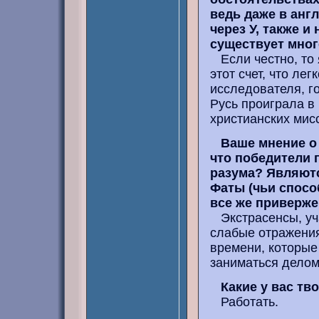
ведь даже в анг
через У, также и
существует мног
Если честно, то 
этот счет, что лег
исследователя, г
Русь проиграла в
христианских мис
Ваше мнение о
что победители 
разума? Являютс
Фаты (чьи спосо
все же приверж
Экстрасенсы, уча
слабые отражения
времени, которые 
заниматься делом
Какие у вас тв
Работать.