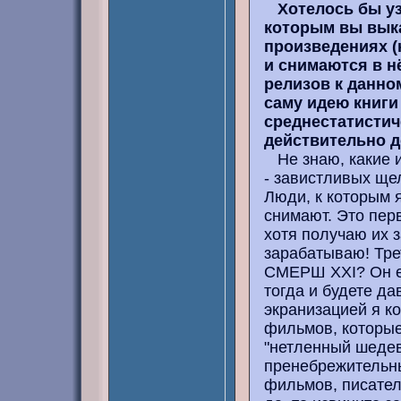
Хотелось бы уз
которым вы вык
произведениях (
и снимаются в н
релизов к данно
саму идею книги
среднестатистич
действительно д
Не знаю, какие и
- завистливых ще
Люди, к которым 
снимают. Это перв
хотя получаю их з
зарабатываю! Тре
СМЕРШ XXI? Он ещ
тогда и будете д
экранизацией я ко
фильмов, которые
"нетленный шедевр
пренебрежительны
фильмов, писател