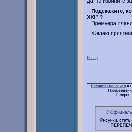
да, то извините за
Подскажите, к
XXI" ?
Премьера планир
Желаю приятного
Назад
=>
Василий Головачев
Произведени
Галерея
©
Официальн
Рисунки, стать
ПЕРЕПЕ