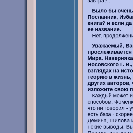
завтра?..
Было бы очень
Посланник, Изба
книга? и если да
ее название.
Нет, продолжение
Уважаемый, Ва
прослеживается 
Мира. Наверняка
Носовского Г. В.
взглядах на ист
теорию в жизнь, 
других авторов, 
изложите свою 
Каждый может из
способом. Фоменко
что ни говорил - 
есть база - скоре
Демина, Шилова и
некие выводы. Вы