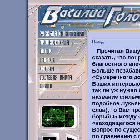
Назад
Прочитал Вашу 
сказать, что пон
благостного впе
Больше позабави
«Сумеречного до
Ваших интервью)
так ли уж нужно
название фильма
подобное Лукьян
слов), то Вам п
борьбы» между «
«находящегося н
Вопрос по сущес
по сравнению с