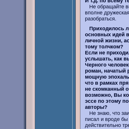
И т.д. по всему т
Не обращайте вни
вполне дружеская
разобраться.
Приходилось ли
основных идей 
личной жизни, а
тому толчком?
Если не приходи
услышать, как в
Черного человек
роман, начатый 
мощную эпохаль
что в рамках пр
не скомканный о
возможно, Вы ко
эссе по этому по
авторы?
Не знаю, что заи
писал и вроде бы
действительно тре