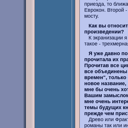
приезда, то ближа
Еврокон. Второй -
мосту.
Как вы относи
произведении?
К экранизации я 
такое - трехмерна
Я уже давно п
прочитала их пр
Прочитав все цик
все объединены
времен", только
новое название, 
мне бы очень хо
Вашим замыслом 
мне очень интер
темы будущих кн
прежде чем прис
Древо или Фракта
романы так или ин