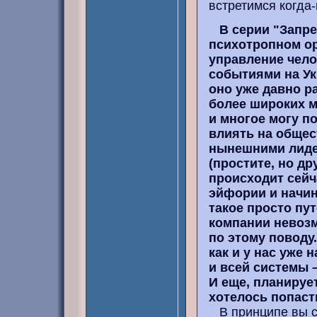
встретимся когда-
В серии "Запр
психотропном о
управление чело
событиями на Ук
оно уже давно р
более широких м
и многое могу п
влиять на общес
нынешними лидер
(простите, но дру
происходит сейч
эйфории и начина
такое просто пу
компании невозм
по этому поводу.
как и у нас уже
и всей системы –
И еще, планирует
хотелось попаст
В принципе вы са