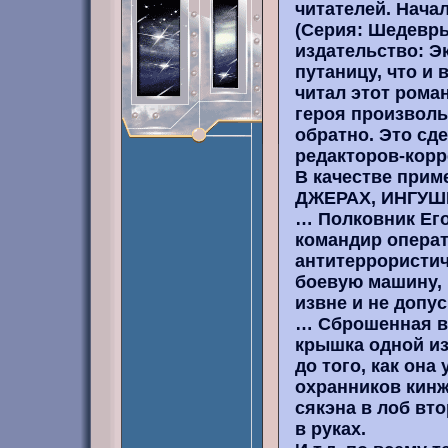
читателей. Нача
(Серия: Шедевры
издательство: Э
путаницу, что и 
читал этот рома
героя произволь
обратно. Это сд
редакторов-корр
В качестве прим
ДЖЕРАХ, ИНГУШ
… Полковник Его
командир операт
антитеррористич
боевую машину,
извне и не допу
… Сброшенная в
крышка одной из
до того, как она
охранников кинж
сякэна в лоб вт
в руках.