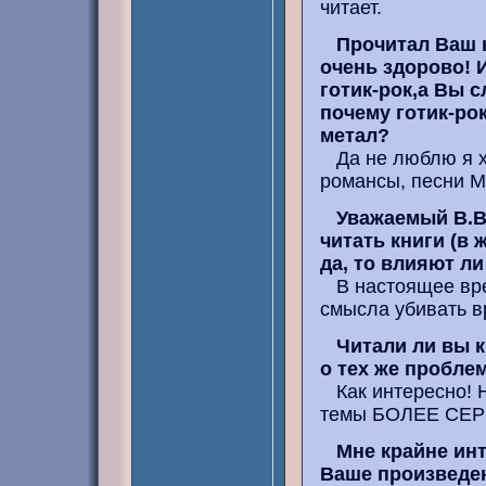
читает.
Прочитал Ваш 
очень здорово! 
готик-рок,а Вы 
почему готик-рок
метал?
Да не люблю я х
романсы, песни 
Уважаемый В.В.
читать книги (в 
да, то влияют л
В настоящее врем
смысла убивать вр
Читали ли вы 
о тех же проблем
Как интересно! Н
темы БОЛЕЕ СЕРЬ
Мне крайне ин
Ваше произведен