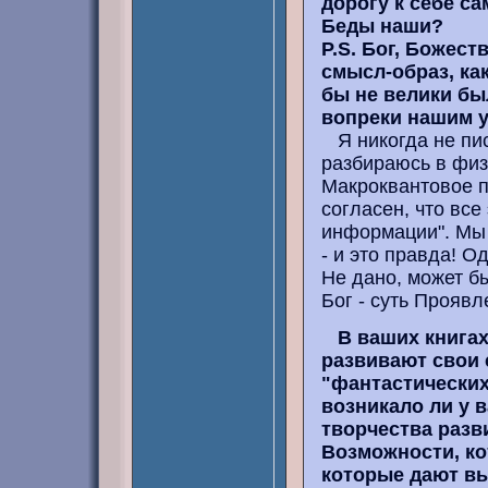
дорогу к себе са
Беды наши?
P.S. Бог, Божес
смысл-образ, как
бы не велики бы
вопреки нашим у
Я никогда не пис
разбираюсь в физ
Макроквантовое п
согласен, что все
информации". Мы 
- и это правда! Од
Не дано, может б
Бог - суть Проявл
В ваших книгах
развивают свои 
"фантастических
возникало ли у 
творчества разв
Возможности, ко
которые дают вы