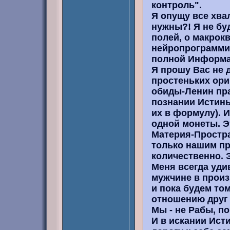
контроль".
Я опущу все хва
нужны?! Я не бу
полей, о макрок
нейропрограммир
полной Информац
Я прошу Вас не 
простеньких ориг
обиды-Ленин пра
познании Истины 
их в формулу). 
одной монеты. Эт
Материя-Простра
только нашим пр
количественно. 
Меня всегда уди
мужчине в произ
и пока будем то
отношению друг 
Мы - не Рабы, по
И в искании Ист