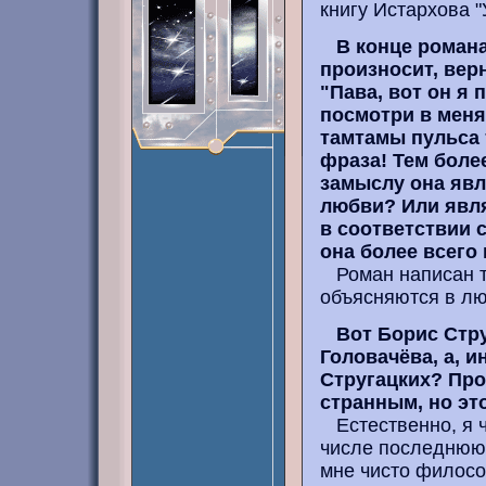
книгу Истархова "
В конце роман
произносит, верн
"Пава, вот он я 
посмотри в меня
тамтамы пульса 
фраза! Тем более
замыслу она яв
любви? Или явля
в соответствии 
она более всего
Роман написан та
объясняются в лю
Вот Борис Стру
Головачёва, а, 
Стругацких? Про
странным, но это
Естественно, я ч
числе последнюю 
мне чисто филосо