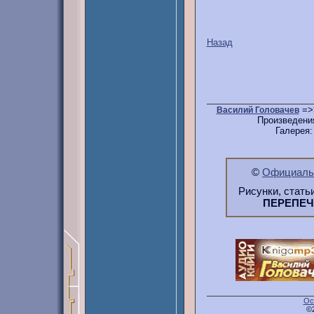
Назад
=>
Василий Головачев
Произведени
Галерея
©
Официальн
Рисунки, стать
ПЕРЕПЕ
Ос
©2