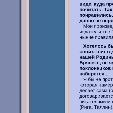
виде, куда п
почитать. Так
понравились.
давно не пер
Мои произведе
издательстве 
нынче правила
Хотелось бы
своих книг в 
нашей Родины
Брянске, не ч
поклонников 
наберется...
Я бы не проти
которая намер
делает сама (о
договариваетс
читателями мн
(Рига, Таллин)