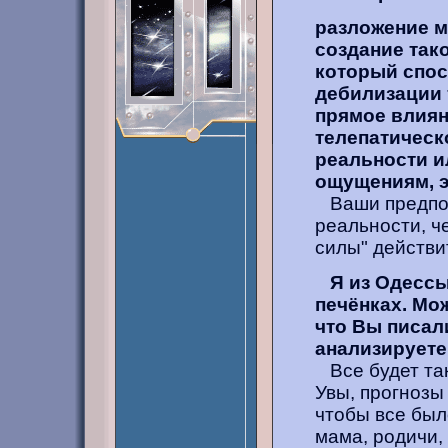
разложение м
создание так
который спос
дебилизации 
прямое влиян
телепатическо
реальности ил
ощущениям, э
Ваши предпол
реальности, ч
силы" действи
Я из Одессы
печёнках. Мож
что Вы писал
анализируете
Все будет так
Увы, прогнозы
чтобы все был
мама, родичи, 