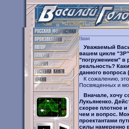
Назад
Уважаемый Васи
вашем цикле "ЗР"
"погружением" в 
реальность? Каки
данного вопроса (
К сожалению, это 
Посвященных и мож
Вначале, хочу с
Лукьяненко. Дейст
скорее плотное и
чем и вопрос. Мо
проектантами пут
силы намеренно в