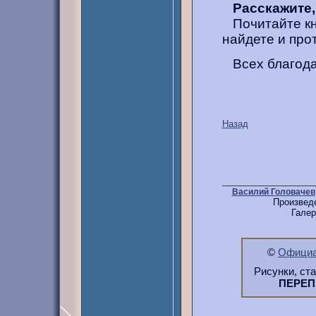
Расскажите,
Почитайте кни
найдете и про
Всех благода
Назад
Василий Головачев
Произвед
Гале
©
Официа
Рисунки, ст
ПЕРЕ