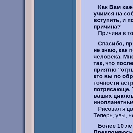
Как Вам каж
учимся на со
вступить, и 
причина?
Причина в то
Спасибо, пр
не знаю, как 
человека. Мн
так, что посл
приятно "отр
кто вы по обр
точности аст
потрясающе. 
ваших циклов
инопланетны
Рисовал я цв
Теперь, увы, н
Более 10 ле
Преклоняюсь 