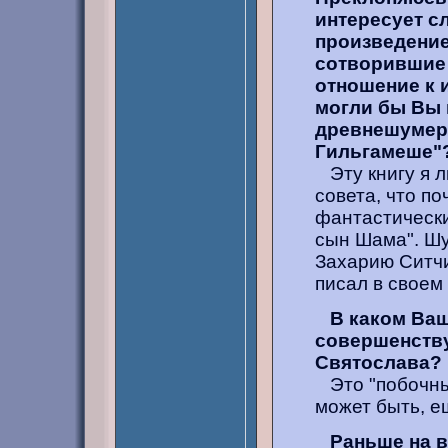
интересует с
произведение
сотворившие 
отношение к 
могли бы Вы 
древнешумерс
Гильгамеше"
Эту книгу я л
совета, что по
фантастически
сын Шама". Шу
Захарию Ситчи
писал в своем
В каком Ваш
совершенству
Святослава? 
Это "побочный
может быть, е
Раньше на в