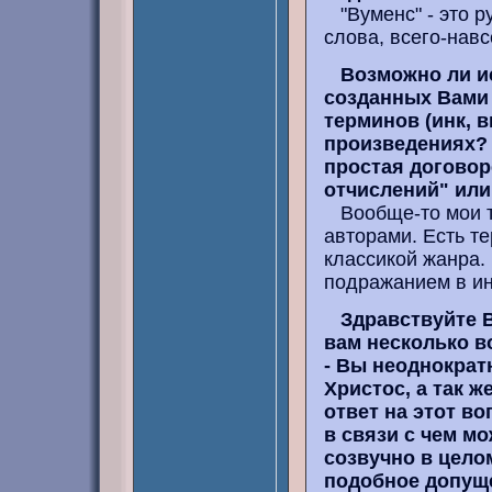
"Вуменс" - это р
слова, всего-навс
Возможно ли и
созданных Вами 
терминов (инк, в
произведениях? 
простая договор
отчислений" или
Вообще-то мои т
авторами. Есть те
классикой жанра.
подражанием в ин
Здравствуйте 
вам несколько в
- Вы неоднократн
Христос, а так ж
ответ на этот вопр
в связи с чем мо
созвучно в цело
подобное допущ