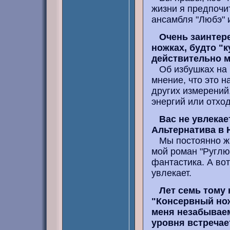
жизни я предпочи
ансамбля "Любэ" и
Очень заинтере
ножках, будто "к
действительно м
Об избушках на к
мнение, что это 
других измерений.
энергий или отход
Вас не увлекае
Альтернатива 
Мы постоянно жи
мой роман "Руглюм
фантастика. А во
увлекает.
Лет семь тому
"Консервный нож
меня незабываем
уровня встречает