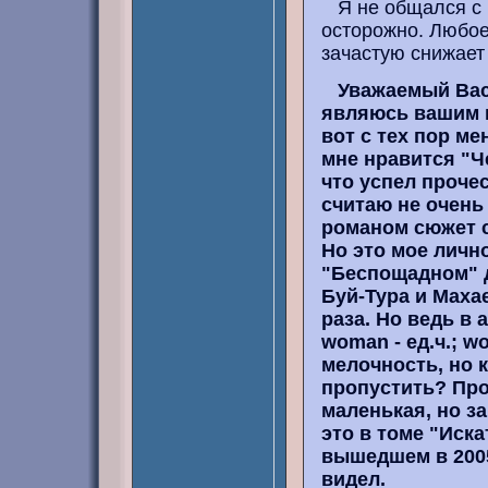
Я не общался с В
осторожно. Любое
зачастую снижает
Уважаемый Вас
являюсь вашим п
вот с тех пор м
мне нравится "Ч
что успел проче
считаю не очень
романом сюжет с
Но это мое лично
"Беспощадном" 
Буй-Тура и Маха
раза. Но ведь в 
woman - ед.ч.; w
мелочность, но 
пропустить? Про
маленькая, но з
это в томе "Иск
вышедшем в 2005
видел.