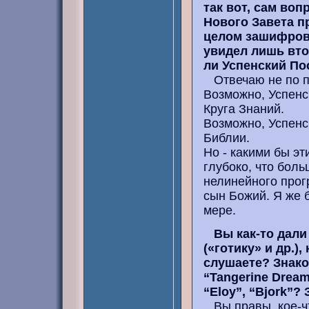
так вот, сам воп
Нового Завета п
целом зашифрова
увидел лишь вт
ли Успенский П
Отвечаю не по п
Возможно, Успенс
Круга Знаний.
Возможно, Успенс
Библии.
Но - какими бы э
глубоко, что бол
нелинейного прогр
сын Божий. Я же б
мере.
Вы как-то дали
(«готику» и др.)
слушаете? Знако
“Tangerine Dream
“Eloy”, “Bjork”? 
Вы правы, кое-чт