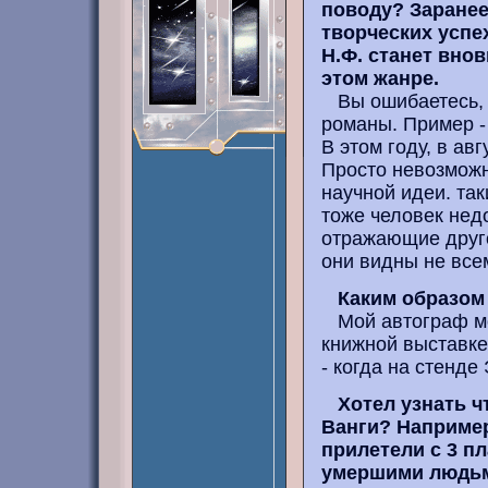
поводу? Заранее
творческих успе
Н.Ф. станет вно
этом жанре.
Вы ошибаетесь, 
романы. Пример -
В этом году, в ав
Просто невозможн
научной идеи. так
тоже человек нед
отражающие друго
они видны не все
Каким образом
Мой автограф мож
книжной выставке
- когда на стенд
Хотел узнать ч
Ванги? Например,
прилетели с 3 п
умершими людь