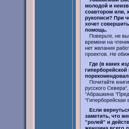
молодой и неизв
соавтором или, 
рукописи? При ч
хочет совершить
помощь.
Поверьте, не вы 
времени на чтени
нет желания работ
проектов. Не оби
Где (в каких 
гиперборейской 
порекомендовал
Почитайте книги 
русского Севера",
"Абрашкина "Пред
"Гиперборейская в
Если вернуться
заметить, что ж
"ролей" и действ
женщина всего л