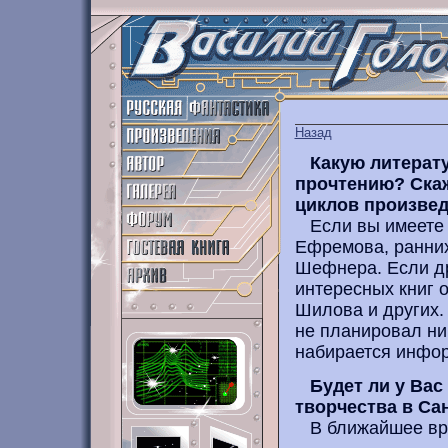
Назад
Какую литерату
прочтению? Скаж
циклов произве
Если вы имеете в
Ефремова, ранних
Шефнера. Если др
интересных книг 
Шилова и других.
не планировал ник
набирается инфо
Будет ли у Вас
творчества в Са
В ближайшее врем