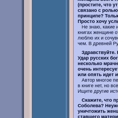
(простите, что у
связано с ролью
принципе? Тольк
Просто хочу усл
Не знаю, какие и
книгах женщине о
люблю их и сочув
чем. В древней Р
Здравствуйте. 
Удар русских бог
несколько мрачн
очень интересует
или опять идет 
Автор многое пер
в книге нет, но в
Ищите другие ист
Скажите, что 
Соболева? Неуж
уничтожить женщ
ставшего матер