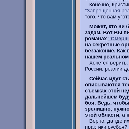
Конечно, Кристин
"Запрещенная реа
того, что вам уго
Может, кто ни 
задам. Вот Вы п
романах
"Смерш
на секретные ор
беззаконие. Как 
нашем реальном
Хочется верить, ч
России, реалии да
Сейчас идут с
описываются те
съемках этой нед
дальнейшем буду
боя. Ведь, чтоб
зрелищно, нужно
этой области, а 
Верно, да где их
практики русбоя?