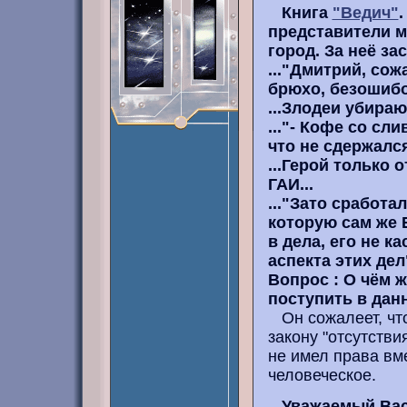
Книга
"Ведич"
.
представители м
город. За неё зас
..."Дмитрий, со
брюхо, безошибо
...Злодеи убираю
..."- Кофе со сл
что не сдержался.
...Герой только 
ГАИ...
..."Зато сработа
которую сам же 
в дела, его не 
аспекта этих дел"
Вопрос : О чём ж
поступить в дан
Он сожалеет, что
закону "отсутстви
не имел права вме
человеческое.
Уважаемый Вас