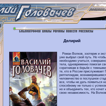
Делирий
Роман Волков, эзотерик и экс
уже выбрал свой путь. Но чтобы
необходимо учиться, совершенс
тела, одновременно помогая св
соратникам в борьбе с темными
те, кто в России прислуживает
рептилоидам, вознамерившимся
человечество в послушное стад
все, чтобы не дать появиться н
способному не только с успехо
но и объединить тех, кто хочет
свою независимость. На Волкова