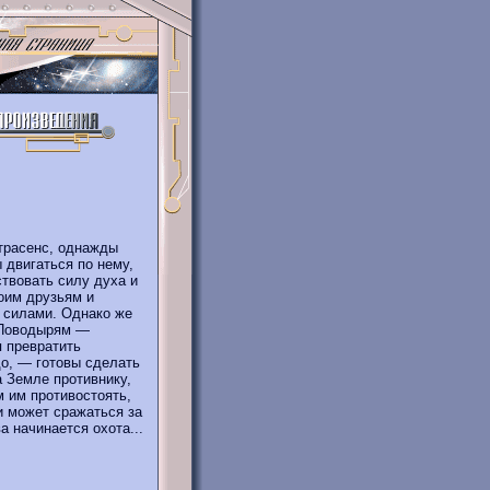
трасенс, однажды
 двигаться по нему,
твовать силу духа и
оим друзьям и
 силами. Однако же
 Поводырям —
 превратить
о, — готовы сделать
а Земле противнику,
м им противостоять,
 и может сражаться за
 начинается охота...