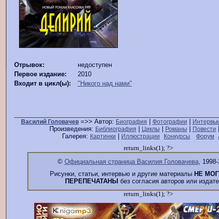
Отрывок:
недоступен
Первое издание:
2010
Входит в цикл(ы):
"Никого над нами"
=>> Автор:
|
|
Василий Головачев
Биография
Фотографии
Интервь
Произведения:
|
|
|
Библиография
Циклы
Романы
Повести
Галерея:
|
Картинки
Иллюстрации
Конкурсы
Форум
return_links(1); ?>
©
Официальная страница Василия Головачева
, 1998-
Рисунки, статьи, интервью и другие материалы
НЕ МОГ
ПЕРЕПЕЧАТАНЫ
без согласия авторов или издате
return_links(1); ?>