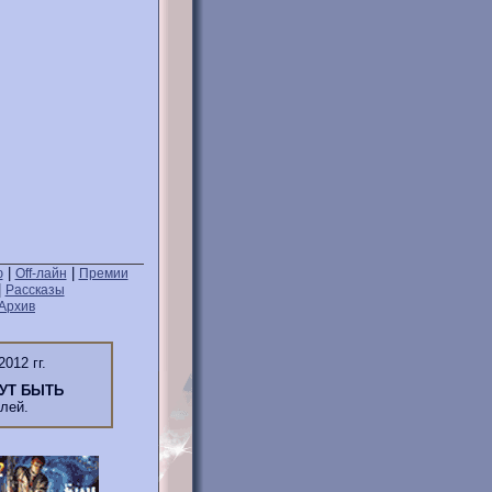
|
|
ю
Off-лайн
Премии
|
Рассказы
Архив
2012 гг.
УТ БЫТЬ
лей.