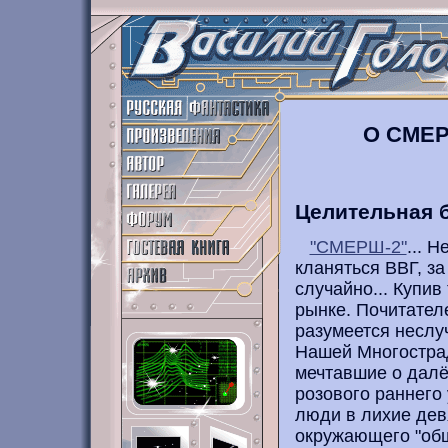
О СМЕР
Целительная 
"СМЕРШ-2"
... 
кланяться ВВГ, за
случайно... Купив
рынке. Почитател
разумеется неслуч
Нашей Многострад
мечтавшие о далёк
розового раннего
люди в лихие дев
окружающего "общ