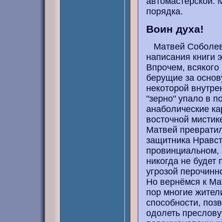
автомастерской. 
порядка.
Воин духа!
Матвей Соболев -
написания книги э
Впрочем, всякого 
берущие за основ
некоторой внутренн
"зерно" упало в 
анаболические ка
восточной мистике
Матвей превратил
защитника Нравст
провинциальном, 
никогда не будет
угрозой перочинн
Но вернёмся к Ма
пор многие жител
способности, поз
одолеть преслову