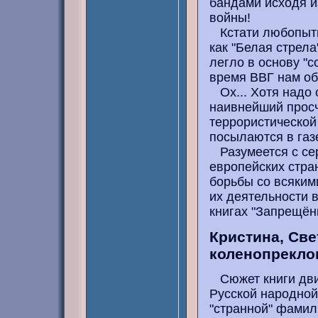
бандами исходя из
войны!
Кстати любопытно
как "Белая стрела
легло в основу "с
время ВВГ нам об
Ох... Хотя надо о
наивнейший просч
террористической
посылаются в газе
Разумеется с се
европейских стра
борьбы со всяким
их деятельности 
книгах "Запрещён
Кристина, Све
коленопрекло
Сюжет книги движ
Русской народной 
"странной" фамил