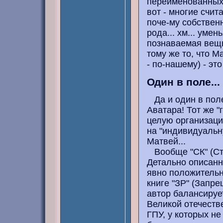
переименованных,
вот - многие счит
поче-му собственн
рода... хм... уме
познаваемая вещь!
тому же то, что М
- по-нашему) - эт
Один в поле...
Да и один в поле 
Аватара! Тот же "
целую организаци
на "индивидуальн
Матвей...
Вообще "СК" (Сто
Детально описанн
явно положительно
книге "ЗР" (Запр
автор балансирует
Великой отечестве
ГПУ, у которых не