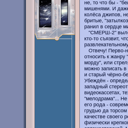
не, то что бы - 
мишенями. И даже
колёса джипов, н
бритые, "затылкоз
ранил в сердце м
"СМЕРШ-2" вылеч
кто-то съязвит, ч
развлекательному
Отвечу! Перво-на
относить к жанру 
морду", или стрел
можно записать в
и старый чёрно-б
Убеждён - опреде
западный стереот
видеокассетах, те
"мелодрама"... Не
его рода - совре
грудью да торсом 
качестве своего р
физически крепко