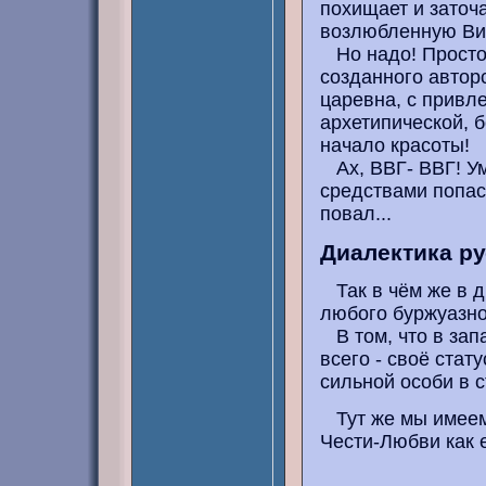
похищает и заточ
возлюбленную Вит
Но надо! Просто 
созданного автор
царевна, с привл
архетипической, 
начало красоты!
Ах, ВВГ- ВВГ! Ум
средствами попаст
повал...
Диалектика ру
Так в чём же в д
любого буржуазно
В том, что в зап
всего - своё стат
сильной особи в 
Тут же мы имеем 
Чести-Любви как 