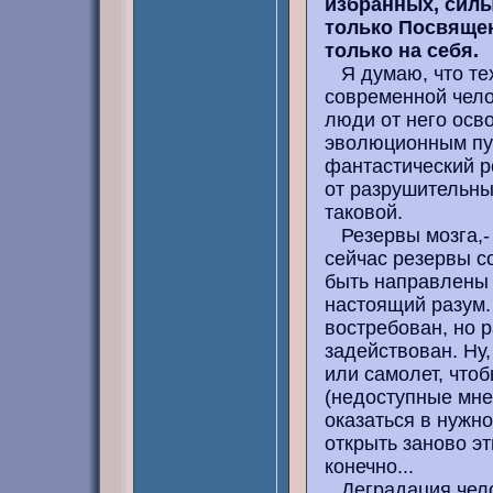
избранных, силы
только Посвяще
только на себя.
Я думаю, что те
современной челов
люди от него осв
эволюционным пут
фантастический р
от разрушительных
таковой.
Резервы мозга,- 
сейчас резервы с
быть направлены 
настоящий разум. 
востребован, но 
задействован. Ну,
или самолет, чтоб
(недоступные мне
оказаться в нужно
открыть заново эт
конечно...
Деградация челов