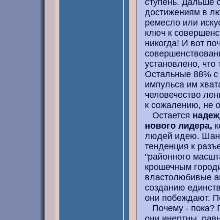
ступень. Дальше 
достижениям в лю
ремесло или искус
ключ к совершенс
никогда! И вот по
совершенствовани
установлено, что
Остальные 88% с 
импульса им хвата
человечество лени
к сожалению, не 
Остается
надеж
нового лидера,
к
людей идею. Шанс
тенденция к разъ
"районного масшт
крошечным городи
властолюбивые а
созданию единств
они побеждают. По
Почему - пока? П
они инертны, рав