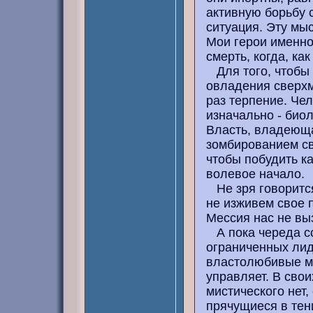
активную борьбу 
ситуация. Эту мыс
Мои герои именно 
смерть, когда, ка
Для того, чтобы 
овладения сверхм
раз терпение. Чел
изначально - биол
Власть, владеюща
зомбированием св
чтобы побудить к
волевое начало.
Не зря говорится
не изживем свое 
Мессия нас не вы
А пока череда с
ограниченных лид
властолюбивые ма
управляет. В свои
мистического нет
прячущиеся в тени