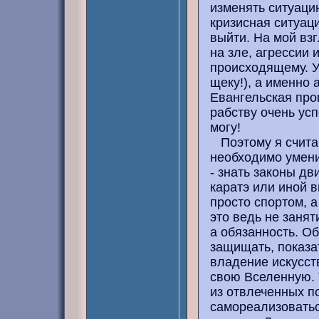
изменять ситуацию
кризисная ситуаци
выйти. На мой вз
на зле, агрессии 
происходящему. У
щеку!), а именно
Евангельская про
рабству очень усп
могу!
Поэтому я считаю
необходимо умени
- знать законы дв
каратэ или иной 
просто спортом, а
это ведь не занят
а обязанность. О
защищать, показат
владение искусств
свою Вселенную. Т
из отвлеченных п
самореализоватьс