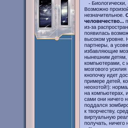
- Биологически, 
Возможно произой
незначительное.
человечество...
п
из-за распростра
появилась возмо
высоком уровне. 
партнеры, а усов
избавляющие мозг
нынешним детям,
компьютерами, с и
мозгового усилия
кнопочку идет до
примере детей, к
неохотой!): норм
на компьютерах, и
сами они ничего н
поддался зомбир
к творчеству, ср
виртуальную реал
получать, ничего 