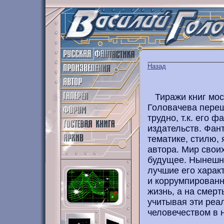
Назад
Тиражи книг мос
Головачева переш
трудно, т.к. его 
издательств. Фан
тематике, стилю, 
автора. Мир свои
будущее. Нынешни
лучшие его харак
и коррумпированно
жизнь, а на смерт
учитывая эти реа
человечеством в 