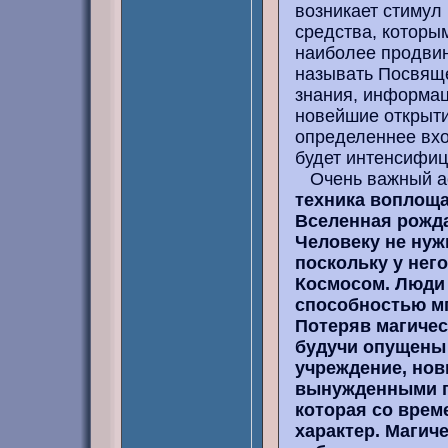
возникает стимул 
средства, которы
наиболее продвин
называть Посвяще
знания, информац
новейшие открыти
определеннее вхо
будет интенсифиц
Очень важный асп
техника воплоща
Вселенная рожда
Человеку не нуж
поскольку у нег
Космосом. Люди 
способностью мг
Потеряв магичес
будучи опущены 
учреждение, нов
вынужденными пр
которая со вре
характер. Магич