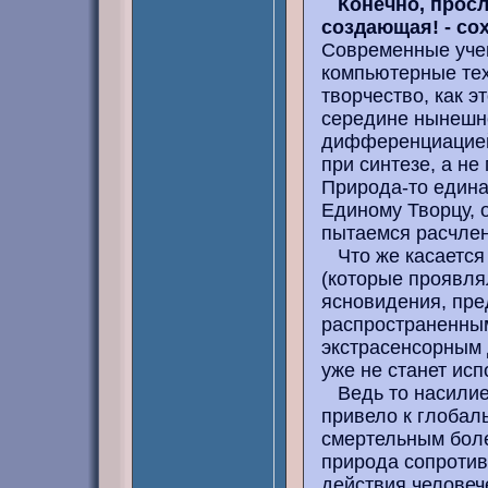
Конечно, просл
создающая! - со
Современные уче
компьютерные тех
творчество, как э
середине нынешне
дифференциацией.
при синтезе, а н
Природа-то едина
Единому Творцу, 
пытаемся расчлен
Что же касается 
(которые проявля
ясновидения, пре
распространенным
экстрасенсорным 
уже не станет исп
Ведь то насилие 
привело к глобал
смертельным боле
природа сопротив
действия человече