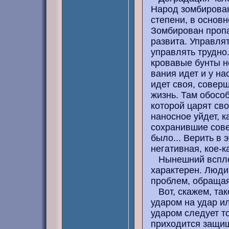
Народ зомбирован
степени, в основ
Зомбирован пропа
развита. Управля
управлять трудн
кровавые бунты н
вания идет и у на
идет своя, совер
жизнь. Там обосо
которой царят сво
наносное уйдет, к
сохранившие совес
было... Верить в 
негативная, кое-к
Нынешний всплес
характерен. Люди
проблем, обращая
Вот, скажем, тако
ударом на удар ил
ударом следует то
приходится защищ