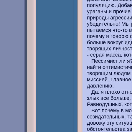
популяцию. Добав
ураганы и прочие
природы агрессии
убедительно! Мы 
пытаемся что-то в
почему я говорю 
больше вокруг ид
творящих личност
- серая масса, ко
Пессимист ли я? 
найти оптимистич
творящим людям п
миссией. Главное
давлению.
Да, я плохо отно
злых все больше.
Равнодушных, кот
Вот почему в мои
созидательных. Та
довожу эту ситуац
обстоятельства за