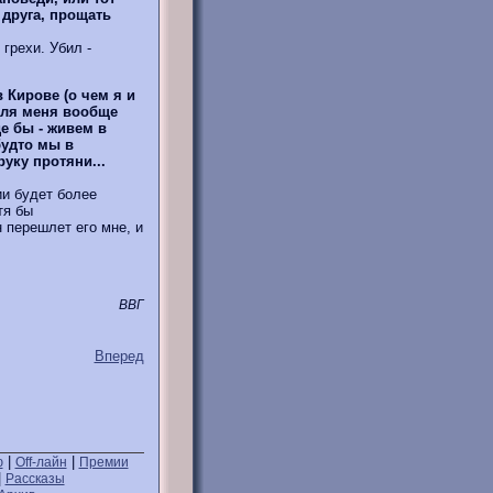
 друга, прощать
грехи. Убил -
 Кирове (о чем я и
 для меня вообще
е бы - живем в
будто мы в
уку протяни...
и будет более
тя бы
 перешлет его мне, и
ВВГ
Вперед
|
|
ю
Off-лайн
Премии
|
Рассказы