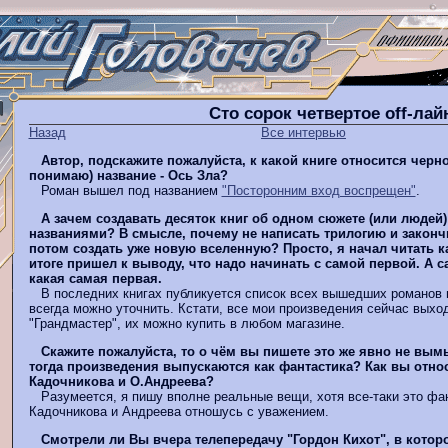
Сто сорок четвертое оff-ла
Назад
Все интервью
Автор, подскажите пожалуйста, к какой книге относится черно
понимаю) название - Ось Зла?
Роман вышел под названием
"Посторонним вход воспрещен"
.
А зачем создавать десяток книг об одном сюжете (или людей
названиями? В смысле, почему не написать трилогию и закончи
потом создать уже новую вселенную? Просто, я начал читать ка
итоге пришел к выводу, что надо начинать с самой первой. А са
какая самая первая.
В последних книгах публикуется список всех вышедших романов п
всегда можно уточнить. Кстати, все мои произведения сейчас выход
"Грандмастер", их можно купить в любом магазине.
Скажите пожалуйста, то о чём вы пишете это же явно не вым
тогда произведения выпускаются как фантастика? Как вы отно
Кадочникова и О.Андреева?
Разумеется, я пишу вполне реальные вещи, хотя все-таки это фа
Кадочникова и Андреева отношусь с уважением.
Смотрели ли Вы вчера телепередачу "Гордон Кихот", в котор