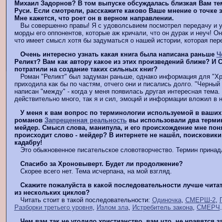
Михаил Задорнов? В том выпуске обсуждалась близкая Вам те
Руси. Если смотрели, расскажите каково Ваше мнение о точке 
Мне кажется, что роет он в верном направлении.
Вы совершенно правы! Я с удоволсьвием посмотрел передачу и 
морды его оппонентов, которые аж кричали, что он дурак и неуч! О
что имеет смысл хотя бы задуматься о нашей истории, которая пер
Очень интересно узнать какая книга была написана раньше
Ч
Реликт? Вам как автору какое из этих произведений ближе? И
потратили на создание таких сильных книг?
Роман "Реликт" был задуман раньше, однако информация для "Хр
приходила как бы по частям, отчего они и писались долго. "Черный
написан "между" - когда у меня появилась другая интересная тема
действительно много, так я и сил, эмоций и информации вложил в н
У меня к вам вопрос по терминологии используемой в ваших 
романов
Запрещенная реальность
вы использовали два термин
мейдер. Смысл слова, манипула, и его происхождение мне поня
происходит слово - мейдер? В интернете не нашёл, поисковики
кадабру!
Это обыкновенное писательское словотворчество. Термин принад
Спасибо за Хроновыверт. Будет ли продолжение?
Скорее всего нет. Тема исчерпана, на мой взгляд.
Скажите пожалуйста в какой последовательности лучше чита
из нескольких циклов?
Читать стоит в такой последовательности:
Одиночка
,
СМЕРШ-2
,
Разборки третьего уровня
,
Излом зла
,
Истребитель закона
,
СМЕРЧ
.
Чем вам так не угодило христианство, вам что, не нравятся з