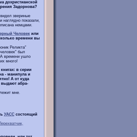
ма дохристианской
зрения Задорнова?
увидел звериные
ни наглядно показали,
еписана немцами.
ерный Человек
или
 Сколько времени вы
оник Реликта"
 человек" был
. А времени ушло
их много!
книгах: в серии
а - манипула и
тно! А от куда
 выдают абра-
лежит мне.
ть
УАСС
состоящий
Перехватчик,
аповеди, или тот