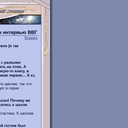
йн интервью ВВГ
Вперед
вое (я так
) с разными
ть на этом. А
кую-то книгу, в
мая первая... А хз,
о циклам, так что
ят в серии
ысел! Почему же
ситесь к школе
нтастика. К школам
ой гостем был