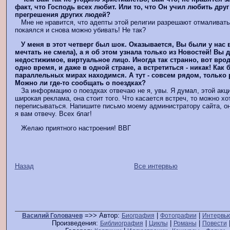
факт, что Господь всех любит. Или то, что Он учил любить друг
прегрешения других людей?
Мне не нравится, что адепты этой религии разрешают отмаливать 
покаялся и снова можно убивать! Не так?
У меня в этот четверг был шок. Оказывается, Вы были у нас в
мечтать не смела), а я об этом узнала только из Новостей! Вы
недостижимое, виртуальное лицо. Иногда так странно, вот врод
одно время, и даже в одной стране, а встретиться - никак! Как 
параллельных мирах находимся. А тут - совсем рядом, только р
Можно ли где-то сообщать о поездках?
За информацию о поездках отвечаю не я, увы. Я думал, этой акци
широкая реклама, она стоит того. Что касается встреч, то можно хо
переписываться. Напишите письмо моему администратору сайта, он
я вам отвечу. Всех благ!
Желаю приятного настроения! ВВГ
Назад
Все интервью
=>> Автор:
|
|
Василий Головачев
Биография
Фотографии
Интервь
Произведения:
|
|
|
Библиография
Циклы
Романы
Повести