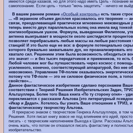
имеются среди казаков, но для этого надо иметь Цель - познание м
самопознание. Если цель - только "мочь защетить" - ничего не выйд
В вашем раннем романе
«Особый контроль»
есть такие строк
... «В экранном объеме дисплея красовалось его творение — а
связи, преодолевающей практически мгновенно межзвездные р
теперь вместо двух параллельных колец она имела вид тонкой
зонтикообразным ушком. Формула, выведенная Филиппом, утве
антенна выигрывает в мощности около шестидесяти процентов
позволяет перебрасывать любые массы на любые расстояния
станций! И это было еще не все: в формуле потенциально скры
которого буквально захватывало дух, но проанализировать его
хватало сил. Решением этим была возможность обходиться воо
это значит — и без тысяч передатчиков и приемников, то есть 
Любой человек мог бы путешествовать через космос с помощ
усиленного, конечно, соответствующей аппаратурой, без нее о
невозможно. Управление ТФ-полем оказывалось энергетическ
потому что ТФ-поле — это не силовое физическое поле, а топо
свойство»...
Данное фантастическое изобретение сделано персонажем Ваше
соответствии с Теорией Решения Изобретательских Задач, ТРИЗ 
Альтшуллера. Более того Ваша книга «По ту сторону огня» - уд
перекликается с рассказом Альтова (это литературный псевдо
«Икар и Дедал». Хотелось бы узнать Ваше отношение к ТРИЗ, и 
фантастическому творчеству Альтова.
Я прекрасно знаком с творчеством Генриха Альтшуллера, в том чи
Решения. Хотя писал книгу вовсе не под влиянием его идей, просто
писать - с творческим наполнением Выхода к Цели. Рассказы Альт
очень жаль, что потом он отказался писать фантастику и полность
изобретательство.