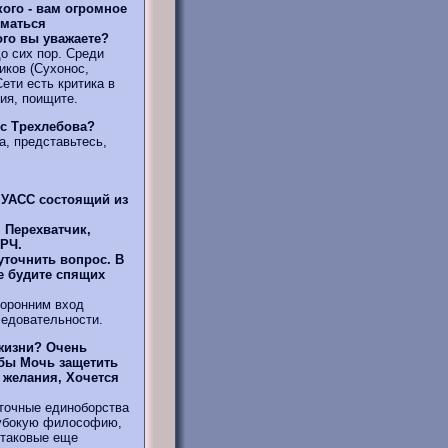
кого - вам огромное
иматься
ого вы уважаете?
о сих пор. Среди
ков (Сухонос,
ети есть критика в
ния, поищите.
ес Трехлебова?
, представьтесь,
 УАСС состоящий из
 Перехватчик,
ЕРЧ.
уточнить вопрос. В
е будите спящих
оронним вход
ледовательности.
 жизни? Очень
 бы Мочь защетить
 желания, Хочется
точные единоборства
лубокую философию,
 таковые еще