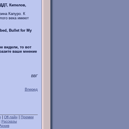
ДДТ, Кипелов,
ина Капуро. К
лого века имеют
ed, Bullet for My
е видели, то вот
ыразите ваше мнение
ВВГ
Вперед
|
|
ю
Off-лайн
Премии
|
Рассказы
Архив