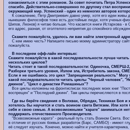
ознакомиться с этим романом. За совет почитать Петра Успенс
спасибо. Действительно-совершенно по другому стал восприн
окружающий мир. Успенский - один из немногих авторов котор
К сожалению, Петр Дмитриевич давно умер, хотя его идеи живы д
нынешних философов тоже есть достойные люди, хотя ученых-физи
Шипов, Леонов) я читаю больше. Что касается книги Истархова - в С
его адрес, разная, от оголтелого неприятия до спокойного обсужде
Скажите пожалуйста, удалось ли вам найти электронный адр
С кем имею честь? Напишите письмо моему администратору сайта
пожалуйста.
В последнем офф-лайн интервью:
Скажите пожалуйста в какой последовательности лучше читать
нескольких циклов?
Читать стоит в такой последовательности: Одиночка, СМЕРШ-2,
Разборки третьего уровня, Излом зла, Истребитель закона, СМ
Если я не ошибаюсь это цикл "Запрещенная реальность" Могу 
какой последовательности читать циклы "Черный человек", "Н
джинов", "Цикл о династии Ромашиных"?
Все циклы изложены на фронтисписах последних моих книг "Пост
воспрещен" и "Последний джинн". Там циклы перечисляются в пос
Где вы берёте сведения о Волхвах, Обрядах, Техниках Боя и
хотелось бы научится и стать воином света Витязем. Или хотя
себя и свою семью. А всевозможными "карате" заниматься нет
поддержать отечественного Производителя.
"Всевозможные каратэ" - реальный путь стать Воином Света. Вос
в отличие от русских боевых разработок (Барс, САМБО) - имеют г
её следует изучать. Конечно, можно найти и учителя-характерника,