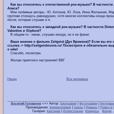
Как вы относитесь к отечественной рок-музыке? В частности 
Алиса?
Мои любимые авторы - Ю. Антонов, Ю. Лоза, Инна Желанная, Мар
группам отношусь равнодушно, хотя многие коллективы конца прош
песни, которые слушаю и я.
Как вы относитесь к западной рок-музыке? В частности Disturb
Valentine и Slipknot?
В общем-то - никак, слушаю иногда, но я не фанат.
Ваше мнение о фильме Zeitgeist (Дух Времени)? Если вы его н
ссылка -> http://zeitgeistmovie.ru/ Посмотрите и обязательно в
о нём!
Спасибо, посмотрю.
Желаю приятного настроения! ВВГ
Назад
Все интервью
=>> Автор:
|
|
Василий Головачев
Биография
Фотографии
Интервь
Произведения:
|
|
|
Библиография
Циклы
Романы
Повести
Галерея:
|
Картинки
Иллюстрации
Конкурсы
Форум