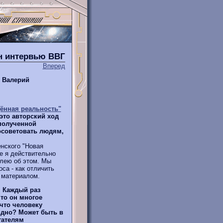
йн интервью ВВГ
Вперед
в Валерий
ённая реальность"
это авторский ход
 полученной
осоветовать людям,
енского "Новая
е я действительно
алею об этом. Мы
са - как отличить
с материалом.
. Каждый раз
что он многое
 что человеку
идно? Может быть в
тателям