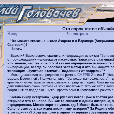
Сто сорок пятое оff-ла
Назад
Все интервью
Что можете сказать о школе Ахарата и о Варавере (Аверьяно
Сергеевич)?
Ничего.
Василий Васильевич, скажите, информация из цикла
"Запрещ
о происхождении человека от насекомых (тараканов разумных)
или знание, что так и было? И как вы определяете истинность
информации, всегда ли работает этот метод и что вы можете п
желающим научиться отличать "подлинник от подделки"?
Меня вдохновила на продолжение романа
СМЕРШ-2
книга П. Усп
модель Вселенной". Получился цикл "Запрещенная реальность", гд
ернически отнес Блаттоптера сапиенс к предкам людей. Хотя не ж
действительно очень похожи на этих насекомых. Что касается вопро
подлинник от подделки - нужен просто опыт и кропотливая работа 
Читаю книгу Истархова "Удар русских богов" уже в третий раз
открываю что то новое. Вы как то сказали в одном интервью, 
передергивает. Можно коротко узнать где? Может быть от того,
больно смотреть как испоганили нашу историю? За Родину об
этом причина? Хотя вы тоже в одном интервью советовали чи