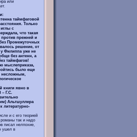
ира или
ет.
и:
нтенна таймфаговой
асстояния. Только
 иглы с
рждала, что такая
 против прежней и
 без Промежуточных
валось решение, от
 у Филиппа уже не
бще без антенн, а
без таймфагов!
ью мыслеприказа,
бойтись было еще
и несложным,
логическое
й книги явно в
– Г.С.
ивительно
ним) Альтшуллера
к литературно-
сле и с его теорией
 романы так и надо
ов писал нелпохие,
ю ушел в