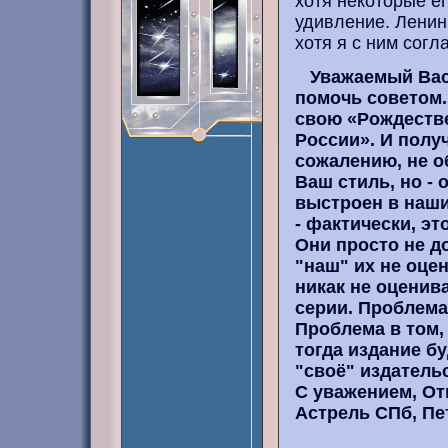
хотя некоторые е
удивление. Ленин
хотя я с ним согл
Уважаемый Вас
помочь советом.
свою «Рождестве
России». И получ
сожалению, не о
Ваш стиль, но - 
выстроен в наши
- фактически, эт
Они просто не до
"наш" их не оцен
никак не оценив
серии. Проблема 
Проблема в том,
тогда издание б
"своё" издательс
С уважением, От
Астрель СПб, Пе