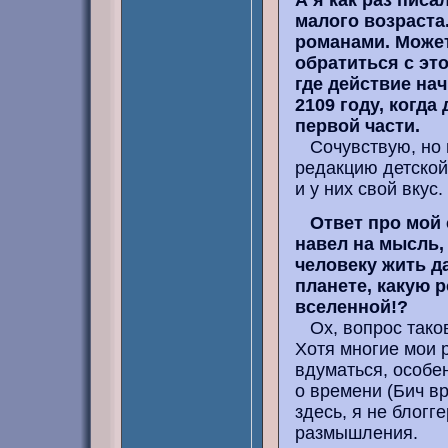
А я как раз писа
малого возраста
романами. Может
обратиться с это
где действие нач
2109 году, когда
первой части.
Сочувствую, но 
редакцию детской
и у них свой вкус.
Ответ про мой 
навел на мысль, 
человеку жить д
планете, какую р
вселенной!?
Ох, вопрос таков
Хотя многие мои р
вдуматься, особе
о времени (Бич вр
здесь, я не блогг
размышления.