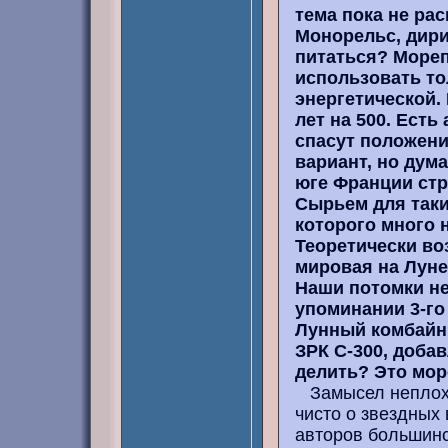
тема пока не рас
Монорельс, дири
питаться? Мореп
использовать тол
энергетической.
лет на 500. Есть
спасут положени
вариант, но дума
юге Франции стр
Сырьем для таки
которого много н
Теоретически во
мировая на Луне
Наши потомки не 
упоминании 3-го 
Лунный комбайн
ЗРК С-300, добав
делить? Это море
Замысел неплох, 
чисто о звездных
авторов большинст