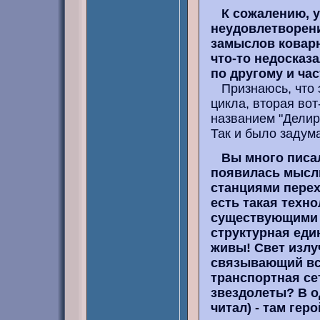
К сожалению, 
неудовлетворени
замыслов коварн
что-то недосказ
по другому и ча
Признаюсь, что э
цикла, вторая во
названием "Делир
Так и было задум
Вы много писал
появилась мысль
станциями пере
есть такая техно
существующими 
структурная еди
живы! Свет излу
связывающий все
транспортная се
звездолеты? В о
читал) - там ге