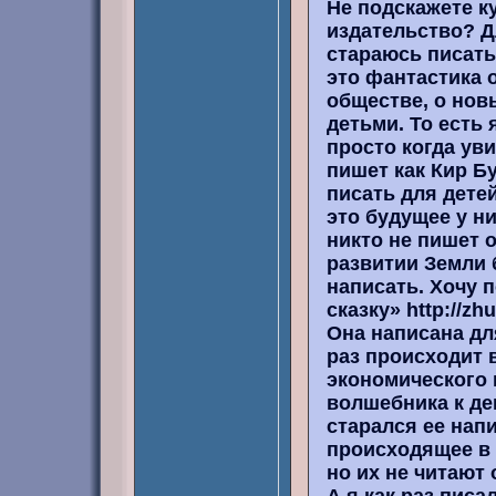
Не подскажете к
издательство? Д
стараюсь писать
это фантастика 
обществе, о нов
детьми. То есть 
просто когда уви
пишет как Кир Б
писать для дете
это будущее у ни
никто не пишет 
развитии Земли 
написать. Хочу 
сказку» http://zh
Она написана для
раз происходит 
экономического 
волшебника к де
старался ее нап
происходящее в 
но их не читают 