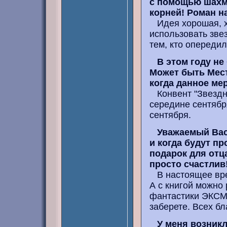
с помощью шахма
корней! Роман н
Идея хорошая, хо
использовать звез
тем, кто опередил
В этом году не
Может быть Мест
когда данное ме
Конвент "Звездны
середине сентябр
сентября.
Уважаемый Вас
и когда будут п
подарок для отц
просто счастлив
В настоящее врем
А с книгой можно
фантастики ЭКСМО
заберете. Всех бл
У меня возникл