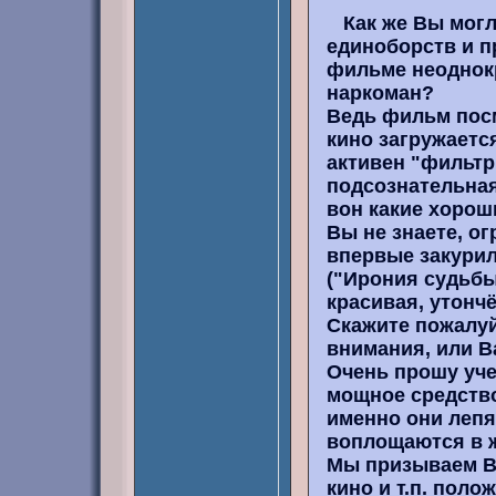
Как же Вы могл
единоборств и п
фильме неоднокр
наркоман?
Ведь фильм посм
кино загружается
активен "фильтр 
подсознательная
вон какие хорош
Вы не знаете, о
впервые закурил
("Ирония судьбы"
красивая, утончё
Скажите пожалуй
внимания, или В
Очень прошу уче
мощное средство
именно они лепя
воплощаются в 
Мы призываем Ва
кино и т.п. поло