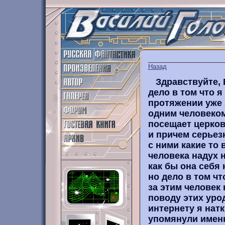
Назад
Здравствуйте, 
дело в том что я
протяжении уже 
одним человеком,
посещает церков
и причем серьез
с ними какие то в
человека надух н
как бы она себя
но дело в том ч
за этим человек 
поводу этих урод
интернету я нат
упомянули именн