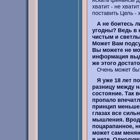
искать финансы д
хватит - не хватит
поставить Цель - 
А не боитесь л
угодны? Ведь в 
чистым и светл
Может Вам подс
Вы можете не мо
информация выда
же этого достат
Очень может быт
Я уже 18 лет п
разницу между н
состояние. Так 
пропало впечатле
принцип меньшег
глазах все сильн
мышления. Вроде 
поцарапанное, н
может сам меняю
в нете. Однодум