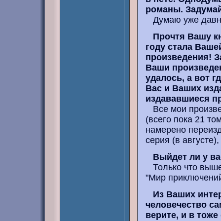
романы. Задумай
Думаю уже давно,
Прочтя Вашу кн
году стала Ваше
произведения! З
Ваши произведен
удалось, а вот г
Вас и Ваших изд
издававшиеся п
Все мои произве
(всего пока 21 то
намерено переизд
серия (в августе)
Выйдет ли у в
Только что выше
"Мир приключений
Из Ваших интер
человечество сам
верите, и в тоже