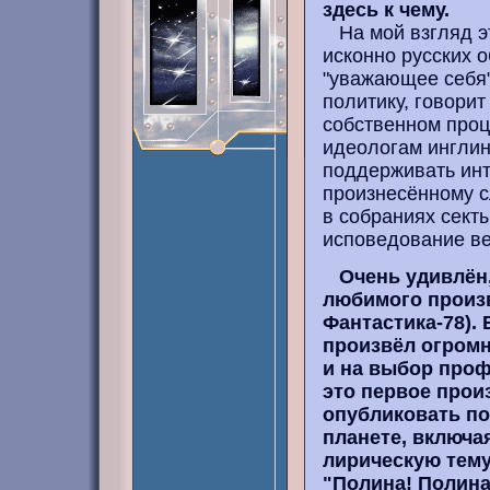
здесь к чему.
На мой взгляд эт
исконно русских о
"уважающее себя"
политику, говорит
собственном проц
идеологам инглинг
поддерживать инт
произнесённому сл
в собраниях секты
исповедование ве
Очень удивлён,
любимого произв
Фантастика-78). 
произвёл огромн
и на выбор проф
это первое прои
опубликовать по
планете, включа
лирическую тему:
"Полина! Полина!