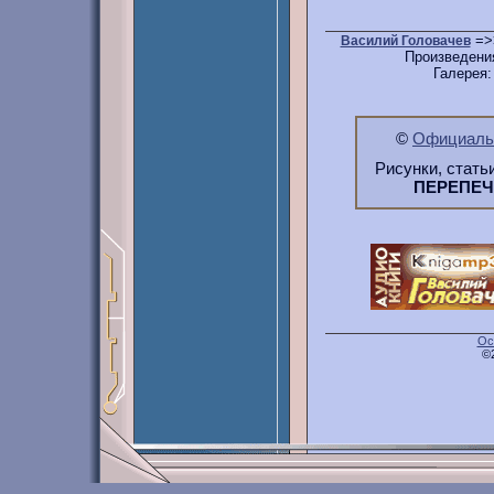
=>
Василий Головачев
Произведени
Галерея
©
Официальн
Рисунки, стать
ПЕРЕПЕ
Ос
©2