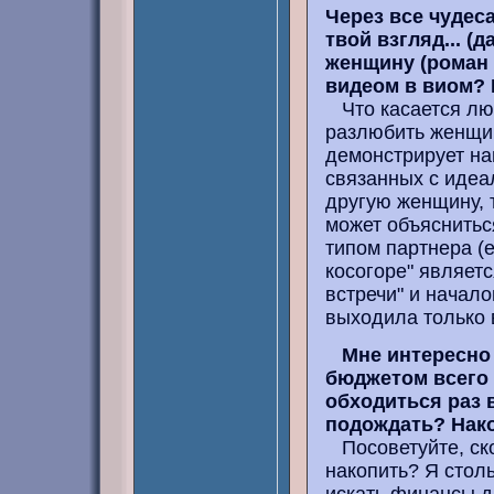
Через все чудес
твой взгляд... (
женщину (роман "
видеом в виом? 
Что касается любв
разлюбить женщин
демонстрирует на
связанных с идеа
другую женщину, т
может объясниться
типом партнера (е
косогоре" являет
встречи" и начал
выходила только в
Мне интересно
бюджетом всего 
обходиться раз 
подождать? Нако
Посоветуйте, скол
накопить? Я стол