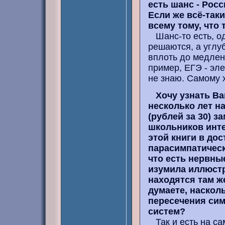
есть шанс - Росс
Если же всё-таки
всему тому, что
Шанс-то есть, од
решаются, а углу
вплоть до медлен
пример, ЕГЭ - эле
не знаю. Самому х
Хочу узнать Ва
несколько лет н
(рублей за 30) з
школьников инте
этой книги в до
парасимпатическ
что есть нервны
изумила иллюстр
находятся там ж
думаете, насколь
пересечения сим
систем?
Так и есть на са