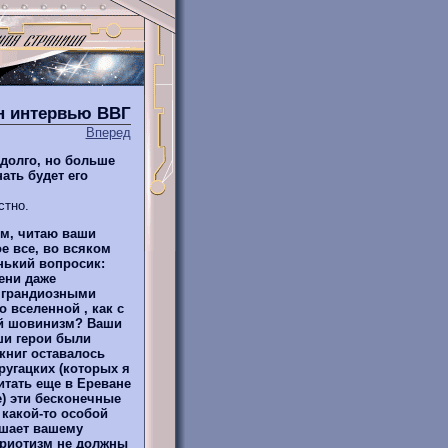
йн интервью ВВГ
Вперед
долго, но больше
ать будет его
стно.
м, читаю ваши
ое все, во всяком
нький вопросик:
ени даже
и грандиозными
 вселенной , как с
ный шовинизм? Ваши
ши герои были
книг оставалось
ругацких (которых я
итать еще в Ереване
е) эти бесконечные
 какой-то особой
ешает вашему
триотизм не должны