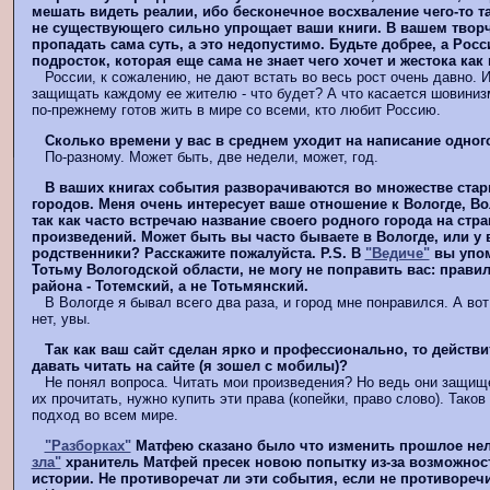
мешать видеть реалии, ибо бесконечное восхваление чего-то т
не существующего сильно упрощает ваши книги. В вашем творч
пропадать сама суть, а это недопустимо. Будьте добрее, а Росси
подросток, которая еще сама не знает чего хочет и жестока как
России, к сожалению, не дают встать во весь рост очень давно. И
защищать каждому ее жителю - что будет? А что касается шовинизм
по-прежнему готов жить в мире со всеми, кто любит Россию.
Сколько времени у вас в среднем уходит на написание одног
По-разному. Может быть, две недели, может, год.
В ваших книгах события разворачиваются во множестве стар
городов. Меня очень интересует ваше отношение к Вологде, Во
так как часто встречаю название своего родного города на стр
произведений. Может быть вы часто бываете в Вологде, или у в
родственники? Расскажите пожалуйста. P.S. В
"Ведиче"
вы упом
Тотьму Вологодской области, не могу не поправить вас: прави
района - Тотемский, а не Тотьмянский.
В Вологде я бывал всего два раза, и город мне понравился. А вот
нет, увы.
Так как ваш сайт сделан ярко и профессионально, то действ
давать читать на сайте (я зошел с мобилы)?
Не понял вопроса. Читать мои произведения? Но ведь они защище
их прочитать, нужно купить эти права (копейки, право слово). Тако
подход во всем мире.
"Разборках"
Матфею сказано было что изменить прошлое нел
зла"
хранитель Матфей пресек новою попытку из-за возможнос
истории. Не противоречат ли эти события, если не противоречи