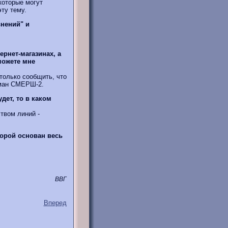
которые могут
ту тему.
внений" и
тернет-магазинах, а
можете мне
только сообщить, что
оман СМЕРШ-2.
дет, то в каком
твом линий -
торой основан весь
ВВГ
Вперед