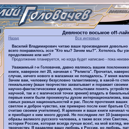
Девяносто восьмое оff-ла
Назад
Все интервью
Василий Владимирович читаю ваши произведения довольно 
всего понравилось эссе "Кто мы? Зачем мы?". Хотелось бы узн
продолжение или нет?
Продолжение планируется, но когда будет написано - пока неизве
Уважаемый г-н Головачев, давно являюсь вашим поклоннико
книги, наверное лет 20, начиная с "Реликта". Прочитал, наверн
случае, ничего нового в магазинах не попадалось. У меня мале
Зачем вам, человеку безусловно талантливому, в какой-то степ
гениальному (ваше творчество захватывает и поражает своим
научно-фантастическими идеями, попытками понять устройство
научной, так и с магической точки зрения) впадать в баналь
первые книги были проникнуты духом интернационализма, ва
самых разных национальностей и рас. После прочтения ваших 
светлое и доброе чувство, как примерно после книг братьев Ст
считаю своими учителями). Я армянин и ваши книги начинал ч
и приобщил к ним много друзей. Но последние лет 10 (наверно
образы великого русского человека, а также всех этих Светлен,
истории России, которая всегда лучше всех!, на мой взгляд, м
творчеству. Я разделяю вашу любовь к России, но любовь, па