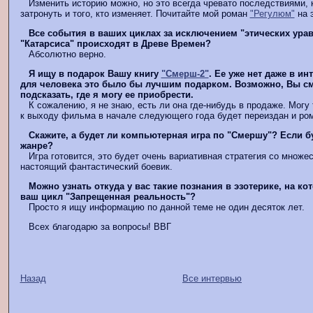
Изменить историю можно, но это всегда чревато последствиями, 
затронуть и того, кто изменяет. Почитайте мой роман
"Регулюм"
на э
Все события в ваших циклах за исключением "этических ура
"Катарсиса" происходят в Древе Времен?
Абсолютно верно.
Я ищу в подарок Вашу книгу
"Смерш-2"
. Ее уже нет даже в ин
для человека это было бы лучшим подарком. Возможно, Вы с
подсказать, где я могу ее приобрести.
К сожалению, я не знаю, есть ли она где-нибудь в продаже. Могу 
к выходу фильма в начале следующего года будет переиздан и р
Скажите, а будет ли компьютерная игра по "Смершу"? Если бу
жанре?
Игра готовится, это будет очень вариативная стратегия со множес
настоящий фантастический боевик.
Можно узнать откуда у вас такие познания в эзотерике, на ко
ваш цикл "Запрещенная реальность"?
Просто я ищу информацию по данной теме не один десяток лет.
Всех благодарю за вопросы! ВВГ
Назад
Все интервью