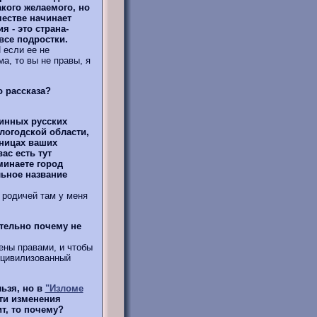
акого желаемого, но
естве начинает
я - это страна-
 все подростки.
 если ее не
а, то вы не правы, я
о рассказа?
инных русских
логодской области,
аницах ваших
ас есть тут
инаете город
льное название
 родичей там у меня
ительно почему не
ны правами, и чтобы
в цивилизованный
ьзя, но в
"Изломе
ти изменения
т, то почему?